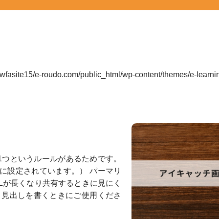
wfasite15/e-roudo.com/public_html/wp-content/themes/e-learni
は1つというルールがあるためです。
に設定されています。） パーマリ
Lが長くなり共有するときに見にく
。見出しを書くときにご使用くださ